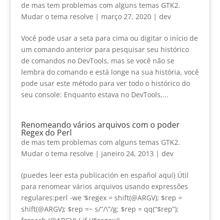
de
mas tem problemas com alguns temas GTK2.
Mudar o tema resolve
|
março 27, 2020
|
dev
Você pode usar a seta para cima ou digitar o início de
um comando anterior para pesquisar seu histórico
de comandos no DevTools, mas se você não se
lembra do comando e está longe na sua história, você
pode usar este método para ver todo o histórico do
seu console: Enquanto estava no DevTools,...
Renomeando vários arquivos com o poder
Regex do Perl
de
mas tem problemas com alguns temas GTK2.
Mudar o tema resolve
|
janeiro 24, 2013
|
dev
(
puedes leer esta publicación en español aquí
) Útil
para renomear vários arquivos usando expressões
regulares:
perl -we ‘$regex = shift
(
@ARGV
); $
rep =
shift
(
@ARGV
); $
rep =~ s/
”/\”/
g
; $
rep = qq
(“$
rep
”);