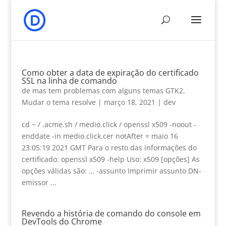
Como obter a data de expiração do certificado
SSL na linha de comando
de
mas tem problemas com alguns temas GTK2.
Mudar o tema resolve
|
março 18, 2021
|
dev
cd ~ / .acme.sh / medio.click / openssl x509 -noout -
enddate -in medio.click.cer notAfter = maio 16
23:05:19 2021 GMT Para o resto das informações do
certificado: openssl x509 -help Uso: x509 [opções] As
opções válidas são: … -assunto Imprimir assunto DN-
emissor ...
Revendo a história de comando do console em
DevTools do Chrome