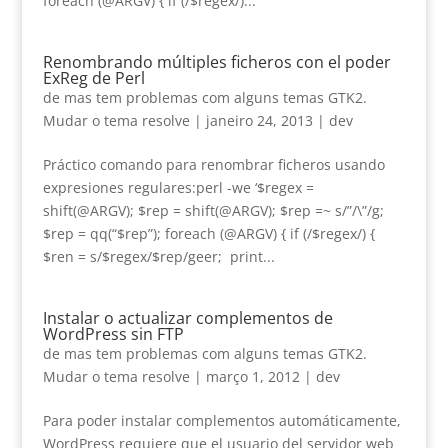
foreach
(
@ARGV
) {
if
(/$
regex/
)...
Renombrando múltiples ficheros con el poder
ExReg de Perl
de
mas tem problemas com alguns temas GTK2.
Mudar o tema resolve
|
janeiro 24, 2013
|
dev
Práctico comando para renombrar ficheros usando
expresiones regulares
:
perl -we ‘$regex =
shift
(
@ARGV
); $
rep = shift
(
@ARGV
); $
rep =~ s/
”/\”/
g
;
$
rep = qq
(“$
rep
”);
foreach
(
@ARGV
) {
if
(/$
regex/
) {
$
ren = s/$regex/$rep/geer
;
print..
.
Instalar o actualizar complementos de
WordPress sin FTP
de
mas tem problemas com alguns temas GTK2.
Mudar o tema resolve
|
março 1, 2012
|
dev
Para poder instalar complementos automáticamente
,
WordPress requiere que el usuario del servidor web