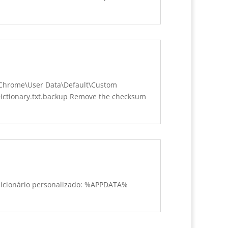
hrome\User Data\Default\Custom
ctionary.txt.backup Remove the checksum
do dicionário personalizado: %APPDATA%