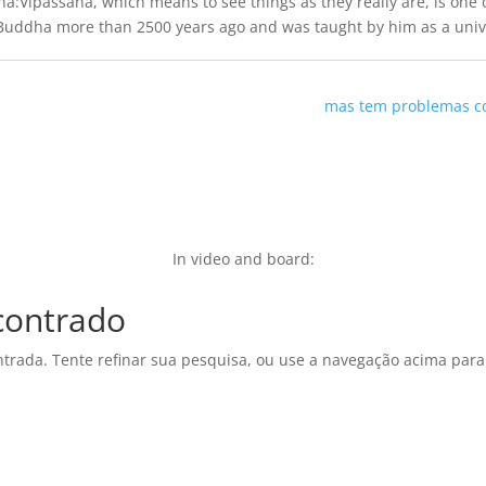
na
:
Vipassana
,
which means to see things as they really are
,
is one 
 Buddha more than
2500
years ago and was taught by him as a univ
mas tem problemas co
In video and board
:
contrado
ntrada. Tente refinar sua pesquisa, ou use a navegação acima para