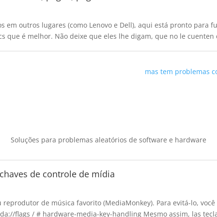
em outros lugares (como Lenovo e Dell), aqui está pronto para fu
acs que é melhor. Não deixe que eles lhe digam,
que no le cuenten 
mas tem problemas co
Soluções para problemas aleatórios de software e hardware
chaves de controle de mídia
eprodutor de música favorito (MediaMonkey). Para evitá-lo, você
da://flags / # hardware-media-key-handling Mesmo assim,
las tec