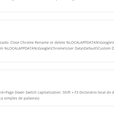
izado:
Close Chrome Rename or delete %LOCALAPPDATA%\Google\C
from %LOCALAPPDATA%\Google\Chrome\User Data\Default\Custom Di
ol+Page Down Switch capitalization
: Shift + F3 Dicionário local 
ca simples de palavras)