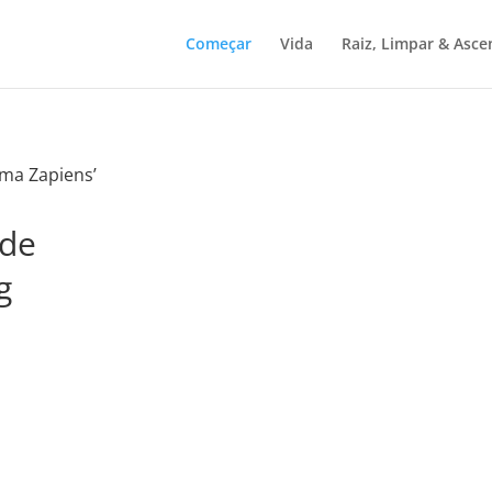
Começar
Vida
Raiz, Limpar & Asce
ma Zapiens’
ede
g