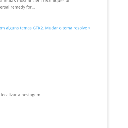
of India’s most ancient techniques of
ersal remedy for
…
m alguns temas GTK2. Mudar o tema resolve »
 localizar a postagem.