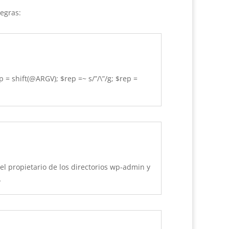
negras:
p = shift
(
@ARGV
); $
rep =~ s/
”/\”/
g
; $
rep =
el propietario de los directorios wp-admin y
…