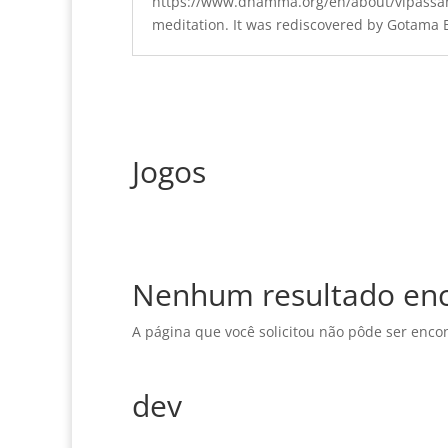
https://
www.dhamma.org/en/about/vipassa
meditation
.
It was rediscovered by Gotama
Jogos
Nenhum resultado en
A página que você solicitou não pôde ser enco
dev