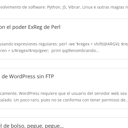
olvimento de software: Python, JS, Vibrar, Linux e outras magias 
n el poder ExReg de Perl
usando expresiones regulares
:
perl -we ‘$regex = shift
(
@ARGV
); $
re
$
ren = s/$regex/$rep/geer
;
print qq
(
Renombrando
…
s de WordPress sin FTP
icamente
,
WordPress requiere que el usuario del servidor web sea 
talado. Un poco raro
,
pues no se conforma con tener permisos de
el de bolso, pegue, pegue…