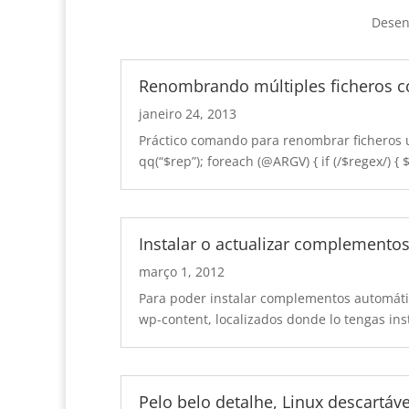
Desenv
Renombrando múltiples ficheros co
janeiro 24, 2013
Práctico comando para renombrar ficheros 
qq
(“$
rep
”);
foreach
(
@ARGV
) {
if
(/$
regex/
) { 
Instalar o actualizar complemento
março 1, 2012
Para poder instalar complementos automát
wp-content
,
localizados donde lo tengas ins
Pelo belo detalhe, Linux descartáv